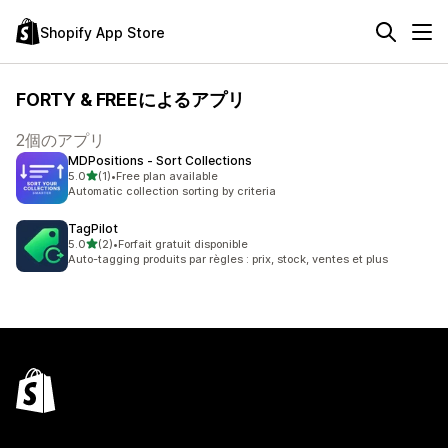
Shopify App Store
FORTY & FREEによるアプリ
2個のアプリ
MDPositions ‑ Sort Collections
5つ星中
5.0
(1)
•
Free plan available
合計レビュー数：1件
Automatic collection sorting by criteria
TagPilot
5つ星中
5.0
(2)
•
Forfait gratuit disponible
合計レビュー数：2件
Auto-tagging produits par règles : prix, stock, ventes et plus