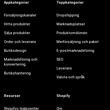
Appkategorier
Toppkategorier
Försäljningskanaler
Dropshipping
Hitta produkter
Marknadsplatser
Sälja produkter
Produktomdömen
Order och leverans
Merförsäljning och paket
Butiksdesign
E-postmarknadsföring
Marknadsföring och
SEO
konvertering
Leverans
Butikshantering
Valuta och språk
Resurser
Shopify
Shopifys hjälpcenter
Om