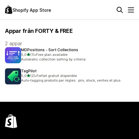
Shopify App Store
Appar från FORTY & FREE
2 appar
MDPositions ‑ Sort Collections
av 5 stjärnor
5,0
(1)
•
Free plan available
1 recensioner totalt
Automatic collection sorting by criteria
TagPilot
av 5 stjärnor
5,0
(2)
•
Forfait gratuit disponible
2 recensioner totalt
Auto-tagging produits par règles : prix, stock, ventes et plus