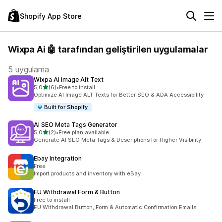
Shopify App Store
Wixpa Ai 🤖 tarafından geliştirilen uygulamalar
5 uygulama
Wixpa Ai Image Alt Text
5 yıldız üzerinden
5,0
(6)
•
Free to install
toplam 6 değerlendirme
Optimize AI Image ALT Texts for Better SEO & ADA Accessibility
Built for Shopify
AI SEO Meta Tags Generator
5 yıldız üzerinden
5,0
(2)
•
Free plan available
toplam 2 değerlendirme
Generate AI SEO Meta Tags & Descriptions for Higher Visibility
Ebay Integration
Free
Import products and inventory with eBay
EU Withdrawal Form & Button
Free to install
EU Withdrawal Button, Form & Automatic Confirmation Emails