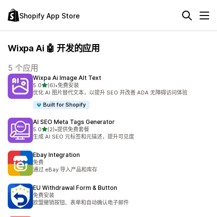
Shopify App Store
Wixpa Ai 🤖 开发的应用
5 个应用
Wixpa Ai Image Alt Text
星（满分 5 星）
5.0
(6)
•
免费安装
总共 6 条评论
优化 AI 图片替代文本，以提升 SEO 并改善 ADA 无障碍访问体验
Built for Shopify
AI SEO Meta Tags Generator
星（满分 5 星）
5.0
(2)
•
提供免费套餐
总共 2 条评论
生成 AI SEO 元标签和元描述，提升可见度
Ebay Integration
免费
通过 eBay 导入产品和库存
EU Withdrawal Form & Button
免费安装
欧盟撤销按钮、表单和自动确认电子邮件