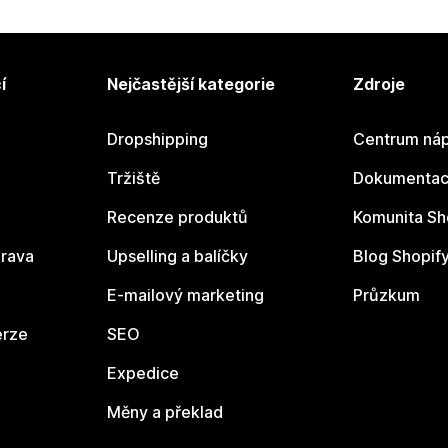
í
Nejčastější kategorie
Zdroje
Dropshipping
Centrum náp
Tržiště
Dokumentace
Recenze produktů
Komunita Sh
rava
Upselling a balíčky
Blog Shopif
E-mailový marketing
Průzkum
erze
SEO
Expedice
Měny a překlad