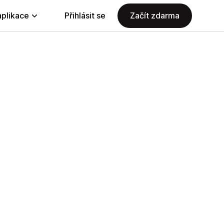
aplikace
Přihlásit se
Začít zdarma