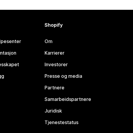
Shopify
lpesenter
Om
ntasjon
Karrierer
lesskapet
Investorer
gg
Presse og media
Partnere
Samarbeidspartnere
Juridisk
Tjenestestatus