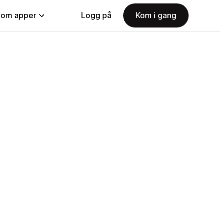
nom apper
Logg på
Kom i gang