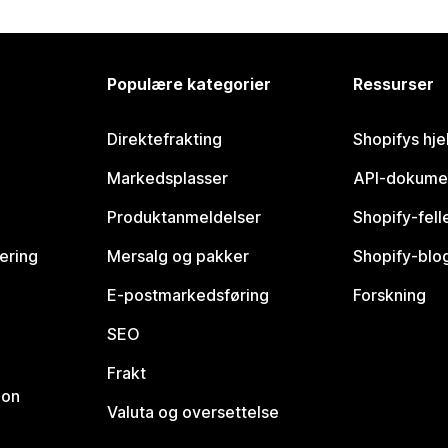
Populære kategorier
Ressurser
Direktefrakting
Shopifys hje
Markedsplasser
API-dokume
Produktanmeldelser
Shopify-fel
vering
Mersalg og pakker
Shopify-blo
E-postmarkedsføring
Forskning
SEO
Frakt
jon
Valuta og oversettelse