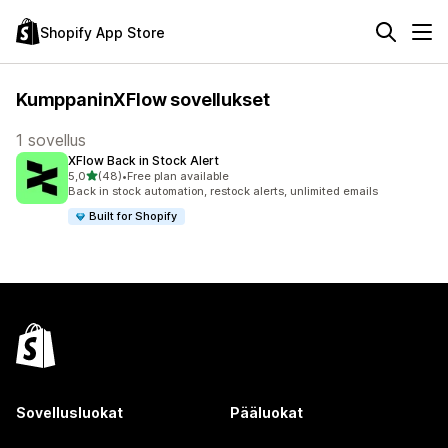
Shopify App Store
KumppaninXFlow sovellukset
1 sovellus
XFlow Back in Stock Alert
/ 5 tähteä
5,0
(48)
•
Free plan available
48 arvostelua yhteensä
Back in stock automation, restock alerts, unlimited emails
Built for Shopify
Sovellusluokat
Pääluokat