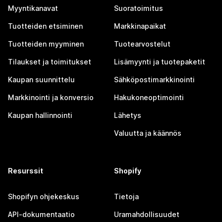
Myyntikanavat
Suoratoimitus
Tuotteiden etsiminen
Markkinapaikat
Tuotteiden myyminen
Tuotearvostelut
Tilaukset ja toimitukset
Lisämyynti ja tuotepaketit
Kaupan suunnittelu
Sähköpostimarkkinointi
Markkinointi ja konversio
Hakukoneoptimointi
Kaupan hallinnointi
Lähetys
Valuutta ja käännös
Resurssit
Shopify
Shopifyn ohjekeskus
Tietoja
API-dokumentaatio
Uramahdollisuudet