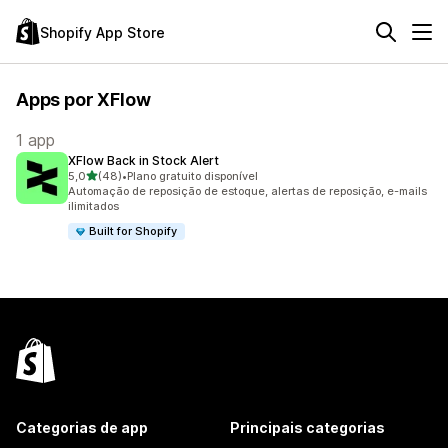
Shopify App Store
Apps por XFlow
1 app
XFlow Back in Stock Alert
de 5 estrelas
5,0
(48)
•
Plano gratuito disponível
48 avaliações ao todo
Automação de reposição de estoque, alertas de reposição, e-mails
ilimitados
Built for Shopify
Categorias de app
Principais categorias