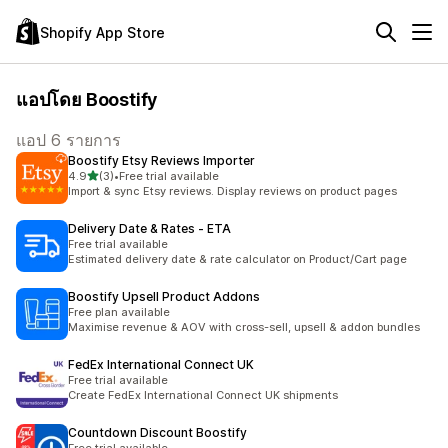
Shopify App Store
แอปโดย Boostify
แอป 6 รายการ
Boostify Etsy Reviews Importer
เต็ม 5 ดาว
4.9
(3)
•
Free trial available
ทั้งหมด 3 รีวิว
Import & sync Etsy reviews. Display reviews on product pages
Delivery Date & Rates ‑ ETA
Free trial available
Estimated delivery date & rate calculator on Product/Cart page
Boostify Upsell Product Addons
Free plan available
Maximise revenue & AOV with cross-sell, upsell & addon bundles
FedEx International Connect UK
Free trial available
Create FedEx International Connect UK shipments
Countdown Discount Boostify