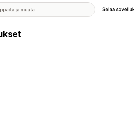
Selaa sovellu
ukset