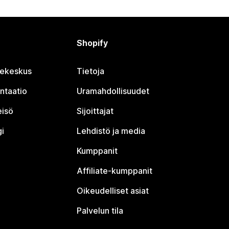
Shopify
jekeskus
Tietoja
ntaatio
Uramahdollisuudet
eisö
Sijoittajat
i
Lehdistö ja media
Kumppanit
Affiliate-kumppanit
Oikeudelliset asiat
Palvelun tila