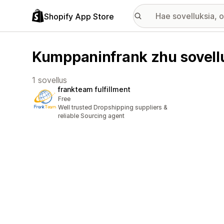
Shopify App Store
Kumppaninfrank zhu sovell
1 sovellus
frankteam fulfillment
Free
Well trusted Dropshipping suppliers &
reliable Sourcing agent