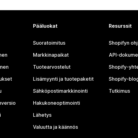
Pääluokat
Resurssit
Suoratoimitus
Shopifyn oh
nen
Markkinapaikat
API-dokume
inen
Tuotearvostelut
Shopify-yht
tukset
Lisämyynti ja tuotepaketit
Shopify-blog
u
Sähköpostimarkkinointi
Tutkimus
nversio
Hakukoneoptimointi
i
Lähetys
Valuutta ja käännös