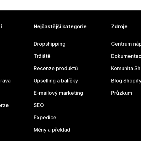
í
Nejčastější kategorie
Zdroje
Dropshipping
Centrum náp
Tržiště
Dokumentace
Recenze produktů
Komunita Sh
rava
Upselling a balíčky
Blog Shopif
E-mailový marketing
Průzkum
erze
SEO
Expedice
Měny a překlad