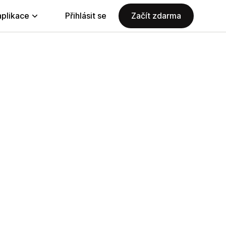
aplikace
Přihlásit se
Začít zdarma