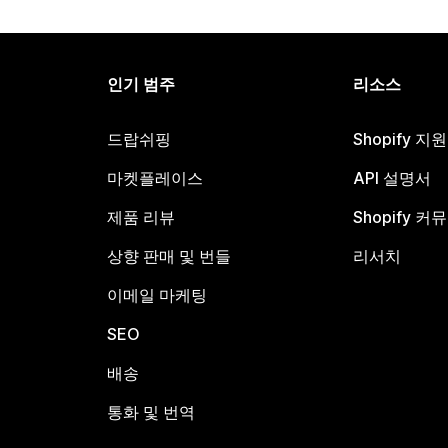
인기 범주
리소스
드랍쉬핑
Shopify 지
마켓플레이스
API 설명서
제품 리뷰
Shopify 커
상향 판매 및 번들
리서치
이메일 마케팅
SEO
배송
통화 및 번역