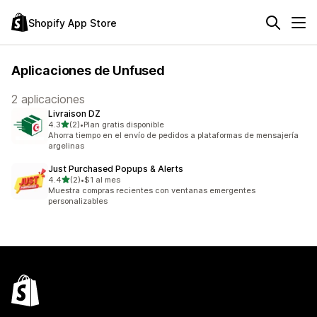
Shopify App Store
Aplicaciones de Unfused
2 aplicaciones
Livraison DZ
de 5 estrellas
4.3
(2)
•
Plan gratis disponible
2 reseñas en total
Ahorra tiempo en el envío de pedidos a plataformas de mensajería
argelinas
Just Purchased Popups & Alerts
de 5 estrellas
4.4
(2)
•
$1 al mes
2 reseñas en total
Muestra compras recientes con ventanas emergentes
personalizables