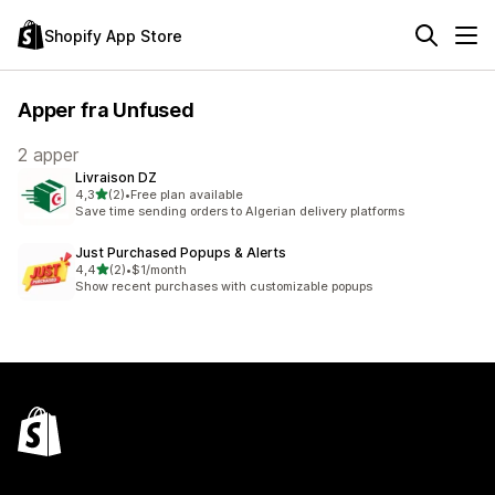
Shopify App Store
Apper fra Unfused
2 apper
Livraison DZ
av 5 stjerner
4,3
(2)
•
Free plan available
Totalt 2 omtaler
Save time sending orders to Algerian delivery platforms
Just Purchased Popups & Alerts
av 5 stjerner
4,4
(2)
•
$1/month
Totalt 2 omtaler
Show recent purchases with customizable popups