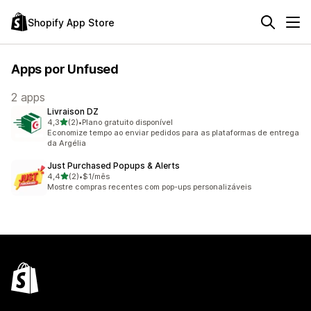
Shopify App Store
Apps por Unfused
2 apps
Livraison DZ
de 5 estrelas
4,3
(2)
•
Plano gratuito disponível
2 avaliações ao todo
Economize tempo ao enviar pedidos para as plataformas de entrega
da Argélia
Just Purchased Popups & Alerts
de 5 estrelas
4,4
(2)
•
$1/mês
2 avaliações ao todo
Mostre compras recentes com pop-ups personalizáveis