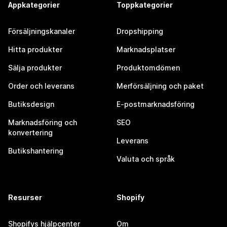
Appkategorier
Toppkategorier
Försäljningskanaler
Dropshipping
Hitta produkter
Marknadsplatser
Sälja produkter
Produktomdömen
Order och leverans
Merförsäljning och paket
Butiksdesign
E-postmarknadsföring
Marknadsföring och
SEO
konvertering
Leverans
Butikshantering
Valuta och språk
Resurser
Shopify
Shopifys hjälpcenter
Om