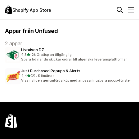
Shopify App Store
Appar från Unfused
2 appar
Livraison DZ
av 5 stjärnor
4,3
(2)
•
Gratisplan tillgänglig
2 recensioner totalt
Spara tid när du skickar ordrar till algeriska leveransplattformar
Just Purchased Popups & Alerts
av 5 stjärnor
4,4
(2)
•
$1/månad
2 recensioner totalt
Visa nyligen genomförda köp med anpassningsbara popup-fönster