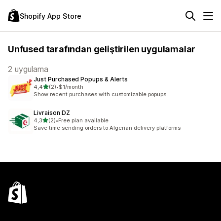
Shopify App Store
Unfused tarafından geliştirilen uygulamalar
2 uygulama
Just Purchased Popups & Alerts
5 yıldız üzerinden
4,4
(2)
•
$1/month
toplam 2 değerlendirme
Show recent purchases with customizable popups
Livraison DZ
5 yıldız üzerinden
4,3
(2)
•
Free plan available
toplam 2 değerlendirme
Save time sending orders to Algerian delivery platforms