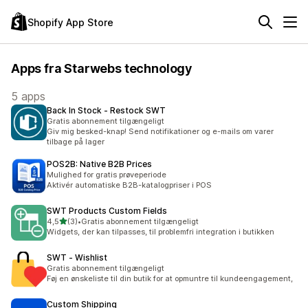
Shopify App Store
Apps fra Starwebs technology
5 apps
Back In Stock ‑ Restock SWT
Gratis abonnement tilgængeligt
Giv mig besked-knap! Send notifikationer og e-mails om varer
tilbage på lager
POS2B: Native B2B Prices
Mulighed for gratis prøveperiode
Aktivér automatiske B2B-katalogpriser i POS
SWT Products Custom Fields
ud af 5 stjerner
4,5
(3)
•
Gratis abonnement tilgængeligt
3 anmeldelser i alt
Widgets, der kan tilpasses, til problemfri integration i butikken
SWT ‑ Wishlist
Gratis abonnement tilgængeligt
Føj en ønskeliste til din butik for at opmuntre til kundeengagement,
Custom Shipping