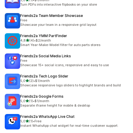
5,0
(1)
•
$1/month
Łączna liczba recenzji: 1
Turn PDFs into interactive flipbooks on your store
Friends2a Team Member Showcase
Free
Showcase your team in a responsive grid layout
Friends2a YMM PartFinder
na 5 gwiazdek
4,8
(4)
•
$2/month
Łączna liczba recenzji: 4
Smart Year-Make-Model filter for auto parts stores
Friends2a Social Media Links
Free
Showcase 15+ social icons, responsive and easy to use
Friends2a Tech Logo Slider
na 5 gwiazdek
5,0
(2)
•
$1/month
Łączna liczba recenzji: 2
Showcase responsive logo sliders to highlight brands and build
Friends2a Google Forms
na 5 gwiazdek
5,0
(1)
•
$1/month
Łączna liczba recenzji: 1
Separate iframe height for mobile & desktop
Friends2a WhatsApp Live Chat
na 5 gwiazdek
5,0
(1)
•
Free
Łączna liczba recenzji: 1
Instant WhatsApp chat widget for real-time customer support.