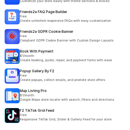
Customize your store easily with theme sections & Blocks
Friends2a FAQ Page Builder
Free
Create unlimited responsive FAQs with easy customization
Friends2a GDPR Cookie Banner
Free
Compliant GDPR Cookie Banner with Custom Design Layouts
Book With Payment
$1/month
Create booking, quote, repair, and payment forms with ease
Popup Gallery By F2
Free
Create popups, collect emails, and promote store offers
Map Listing Pro
$1/month
Google Maps store locator with search, filters and directions
F2 TikTok Grid Feed
Free
Responsive TikTok Grid, Slider & Gallery Feed for your store