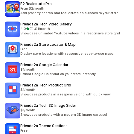
F2 Realestate Pro
From $2/month
Add property search and real estate calculators to your store
Friends2a Tech Video Gallery
na 5 gwiazdek
4,0
(1)
•
$1/month
Łączna liczba recenzji: 1
Showcase unlimited YouTube videos in a responsive store grid
Friends2a Store Locator & Map
Free
Display store locations with responsive, easy-to-use maps.
Friends2a Google Calendar
$1/month
Embed Google Calendar on your store instantly
Friends2a Tech Product Grid
$1/month
Showcase products in a responsive grid with quick view
Friends2a Tech 3D Image Slider
$1/month
Showcase products with a modern 3D image carousel
Friends2a Theme Sections
Free