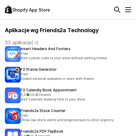
Shopify App Store
Aplikacje wg Friends2a Technology
33 aplikacje(-i)
Insert Headers And Footers
Free
Add custom code to your store without editing theme
F2 Iframe Generator
Free
Embed external websites in store with iframe
F2 Calendly Book Appointment
na 5 gwiazdek
5,0
(2)
•
$1/month
Łączna liczba recenzji: 2
Add Calendly booking form to your store
Friends2a Stock Counter
Free
Show low stock alerts and progress bars to drive urgency
Friends2a PDF FlipBook
na 5 gwiazdek