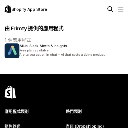
Shopify App Store
由 Frimty 提供的應用程式
1 個應用程式
Alius: Slack Alerts & Insights
Free plan available
Alerts you act on in chat + AI that spots a dying product
應用程式類別
熱門類別
銷售管道
直運 (Dropshipping)