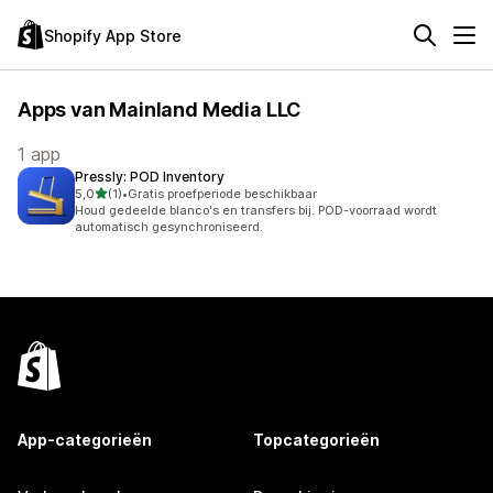
Shopify App Store
Apps van Mainland Media LLC
1 app
Pressly: POD Inventory
van 5 sterren
5,0
(1)
•
Gratis proefperiode beschikbaar
1 recensies in totaal
Houd gedeelde blanco's en transfers bij. POD-voorraad wordt
automatisch gesynchroniseerd.
App-categorieën
Topcategorieën