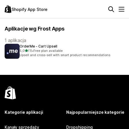
Shopify App Store
Aplikacje wg Frost Apps
1 aplikacja
OrderMe ‑ Cart Upsell
na 5 gwiazdek
5,0
(1)
•
Free plan available
Łączna liczba recenzji: 1
Upsell and cross-sell with smart product recommendations
Kategorie aplikacji
Najpopularniejsze kategorie
Kanały sprzedaży
Dropshipping