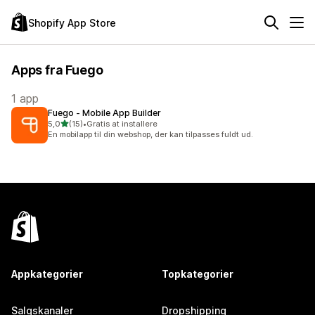
Shopify App Store
Apps fra Fuego
1 app
Fuego ‑ Mobile App Builder
ud af 5 stjerner
5,0
(15)
•
Gratis at installere
15 anmeldelser i alt
En mobilapp til din webshop, der kan tilpasses fuldt ud.
Appkategorier
Topkategorier
Salgskanaler
Dropshipping