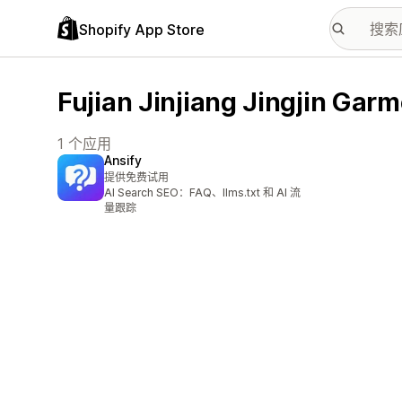
Shopify App Store
Fujian Jinjiang Jingjin G
1 个应用
Ansify
提供免费试用
AI Search SEO：FAQ、llms.txt 和 AI 流
量跟踪