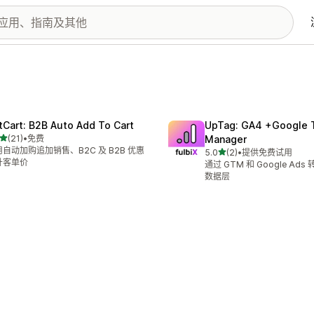
tCart: B2B Auto Add To Cart
UpTag: GA4 +Google 
星（满分 5 星）
(21)
•
免费
Manager
 21 条评论
自动加购追加销售、B2C 及 B2B 优惠
星（满分 5 星）
5.0
(2)
•
提供免费试用
总共 2 条评论
升客单价
通过 GTM 和 Google Ad
数据层