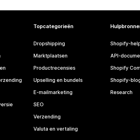
Topcategorieën
Hulpbronne
Dropshipping
Shopify-hel
n
Marktplaatsen
API-docume
pen
Productrecensies
Shopify Co
erzending
Upselling en bundels
Shopify-blo
E-mailmarketing
Research
ersie
SEO
Verzending
Valuta en vertaling