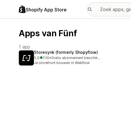
Shopify App Store
Apps van Fünf
1 app
Storesynk (formerly Shopyflow)
van 5 sterren
5,0
(10)
•
Gratis abonnement beschikbaar
10 recensies in totaal
Je storefront bouwen in Webflow