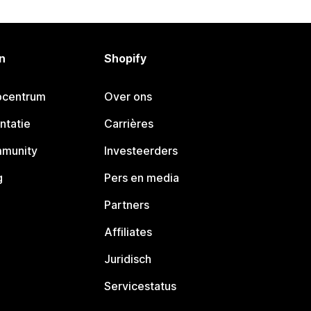
n
Shopify
pcentrum
Over ons
ntatie
Carrières
mmunity
Investeerders
g
Pers en media
Partners
Affiliates
Juridisch
Servicestatus