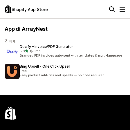
Shopify App Store
App di ArrayNest
2 app
Docify – Invoice/PDF Generator
stelle su 5
5,0
(1)
•
Free
1 recensioni totali
Branded PDF invoices auto-sent with templates & multi-language
Bing Upsell ‑ One Click Upsell
Free
Easy product add-ons and upsells — no code required