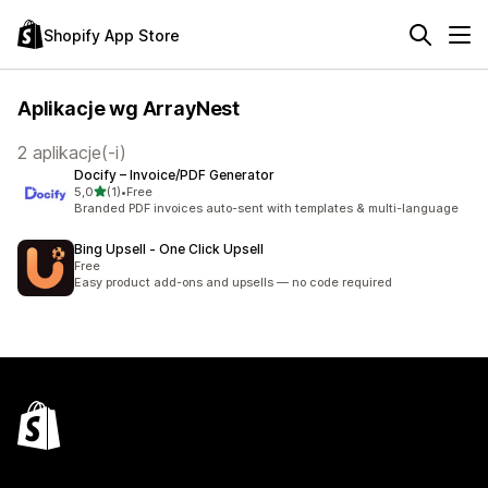
Shopify App Store
Aplikacje wg ArrayNest
2 aplikacje(-i)
Docify – Invoice/PDF Generator
na 5 gwiazdek
5,0
(1)
•
Free
Łączna liczba recenzji: 1
Branded PDF invoices auto-sent with templates & multi-language
Bing Upsell ‑ One Click Upsell
Free
Easy product add-ons and upsells — no code required