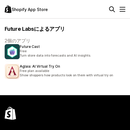
Shopify App Store
Future Labsによるアプリ
2個のアプリ
Future Cast
Free
Turn store data into forecasts and AI insights.
Aglaia: AI Virtual Try On
Free plan available
Show shoppers how products look on them with virtual try on