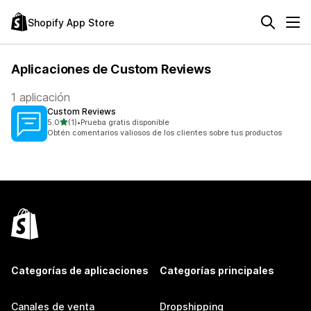
Shopify App Store
Aplicaciones de Custom Reviews
1 aplicación
Custom Reviews
de 5 estrellas
5.0
(1)
•
Prueba gratis disponible
1 reseñas en total
Obtén comentarios valiosos de los clientes sobre tus productos
Categorías de aplicaciones
Categorías principales
Canales de venta
Dropshipping