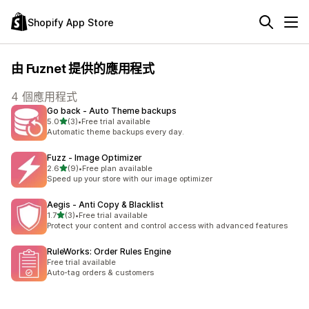
Shopify App Store
由 Fuznet 提供的應用程式
4 個應用程式
Go back ‑ Auto Theme backups
滿分 5 顆星
5.0
(3)
•
Free trial available
共有 3 則評價
Automatic theme backups every day.
Fuzz ‑ Image Optimizer
滿分 5 顆星
2.6
(9)
•
Free plan available
共有 9 則評價
Speed ​​up your store with our image optimizer
Aegis ‑ Anti Copy & Blacklist
滿分 5 顆星
1.7
(3)
•
Free trial available
共有 3 則評價
Protect your content and control access with advanced features
RuleWorks: Order Rules Engine
Free trial available
Auto-tag orders & customers