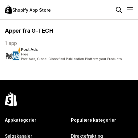
Shopify App Store
Apper fra G-TECH
1 app
Post Ads
Free
Post Ads, Global Classified Publication Platform your Products
Appkategorier
Populære kategorier
Salgskanaler
Direktefrakting