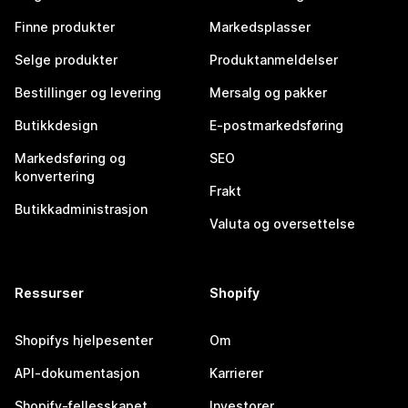
Finne produkter
Markedsplasser
Selge produkter
Produktanmeldelser
Bestillinger og levering
Mersalg og pakker
Butikkdesign
E-postmarkedsføring
Markedsføring og
SEO
konvertering
Frakt
Butikkadministrasjon
Valuta og oversettelse
Ressurser
Shopify
Shopifys hjelpesenter
Om
API-dokumentasjon
Karrierer
Shopify-fellesskapet
Investorer