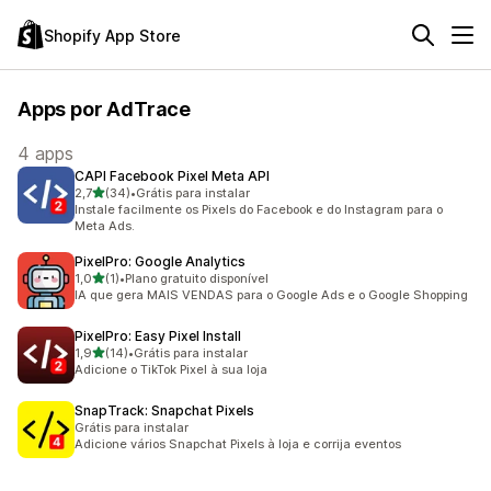
Shopify App Store
Apps por AdTrace
4 apps
CAPI Facebook Pixel Meta API
de 5 estrelas
2,7
(34)
•
Grátis para instalar
34 avaliações ao todo
Instale facilmente os Pixels do Facebook e do Instagram para o
Meta Ads.
PixelPro: Google Analytics
de 5 estrelas
1,0
(1)
•
Plano gratuito disponível
1 avaliações ao todo
IA que gera MAIS VENDAS para o Google Ads e o Google Shopping
PixelPro: Easy Pixel Install
de 5 estrelas
1,9
(14)
•
Grátis para instalar
14 avaliações ao todo
Adicione o TikTok Pixel à sua loja
SnapTrack: Snapchat Pixels
Grátis para instalar
Adicione vários Snapchat Pixels à loja e corrija eventos