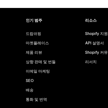
인기 범주
리소스
드랍쉬핑
Shopify 지
마켓플레이스
API 설명서
제품 리뷰
Shopify 커
상향 판매 및 번들
리서치
이메일 마케팅
SEO
배송
통화 및 번역