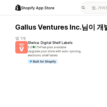
Shopify App Store
Gallus Ventures Inc.님이 
앱 1개
Shelva: Digital Shelf Labels
별 5개 중
5.0
(7)
•
Free plan available
총 리뷰 7개
Upgrade your store with auto-syncing,
electronic shelf labels
Built for Shopify