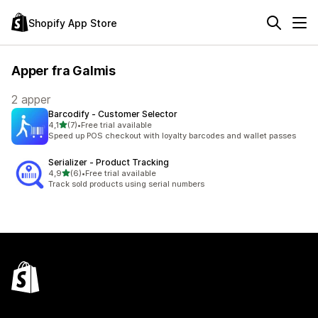
Shopify App Store
Apper fra Galmis
2 apper
Barcodify ‑ Customer Selector
av 5 stjerner
4,1
(7)
•
Free trial available
Totalt 7 omtaler
Speed up POS checkout with loyalty barcodes and wallet passes
Serializer ‑ Product Tracking
av 5 stjerner
4,9
(6)
•
Free trial available
Totalt 6 omtaler
Track sold products using serial numbers