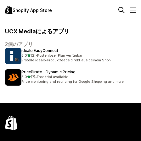
Shopify App Store
UCX Mediaによるアプリ
2個のアプリ
idealo EasyConnect
5つ星中
5.0
(2)
•
Kostenloser Plan verfügbar
合計レビュー数：2件
Erstelle idealo-Produktfeeds direkt aus deinem Shop.
PricePirate – Dynamic Pricing
5つ星中
5.0
(7)
•
Free trial available
合計レビュー数：7件
Price monitoring and repricing for Google Shopping and more