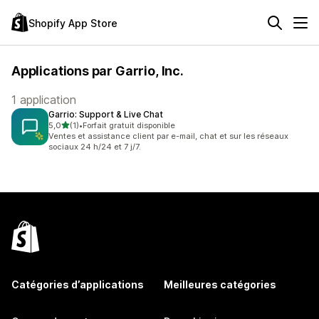
Shopify App Store
Applications par Garrio, Inc.
1 application
Garrio: Support & Live Chat
étoile(s) sur 5
5,0
(1)
•
Forfait gratuit disponible
1 avis au total
Ventes et assistance client par e-mail, chat et sur les réseaux
sociaux 24 h/24 et 7 j/7.
Catégories d’applications
Meilleures catégories