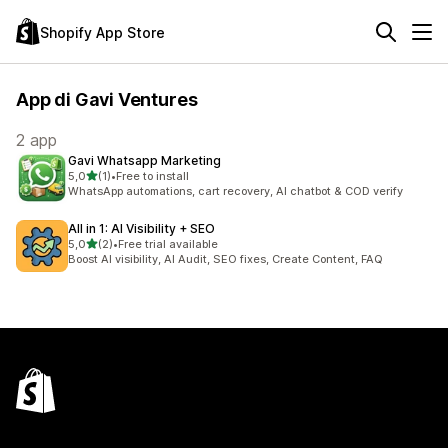
Shopify App Store
App di Gavi Ventures
2 app
Gavi Whatsapp Marketing
stelle su 5
5,0
(1)
•
Free to install
1 recensioni totali
WhatsApp automations, cart recovery, AI chatbot & COD verify
All in 1: AI Visibility + SEO
stelle su 5
5,0
(2)
•
Free trial available
2 recensioni totali
Boost AI visibility, AI Audit, SEO fixes, Create Content, FAQ