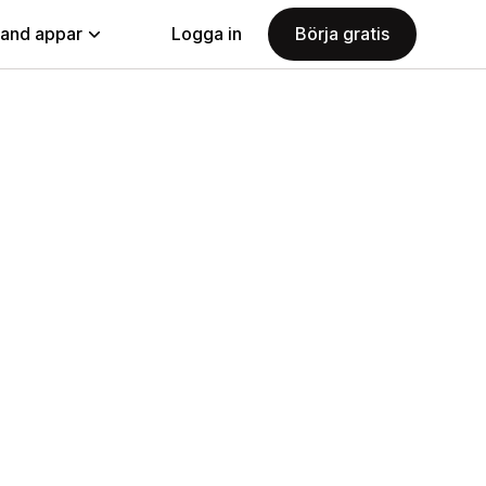
land appar
Logga in
Börja gratis