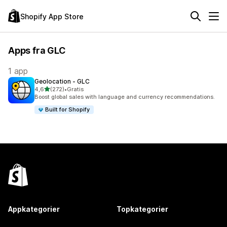
Shopify App Store
Apps fra GLC
1 app
Geolocation ‑ GLC
ud af 5 stjerner
4,6
(272)
•
Gratis
272 anmeldelser i alt
Boost global sales with language and currency recommendations.
Built for Shopify
Appkategorier
Topkategorier