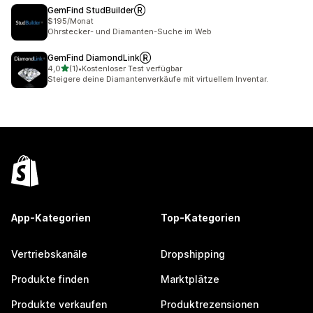
GemFind StudBuilderⓇ
$195/Monat
Ohrstecker- und Diamanten-Suche im Web
GemFind DiamondLinkⓇ
von 5 Sternen
4,0
(1)
•
Kostenloser Test verfügbar
1 Rezensionen insgesamt
Steigere deine Diamantenverkäufe mit virtuellem Inventar.
App-Kategorien
Top-Kategorien
Vertriebskanäle
Dropshipping
Produkte finden
Marktplätze
Produkte verkaufen
Produktrezensionen