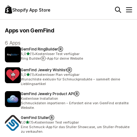
Shopify App Store
Apps von GemFind
6 Apps
GemFind RingBuilderⓇ
von 5 Sternen
5,0
(1)
•
Kostenloser Test verfügbar
1 Rezensionen insgesamt
Ring BuilderⓇ-App für deine Website
GemFind Jewelry WishlistⓇ
von 5 Sternen
5,0
(1)
•
Kostenloser Plan verfügbar
1 Rezensionen insgesamt
Wunschliste exklusiv für Schmuckprodukte – sammelt deine
Lieblingsartikel
GemFind Jewelry Product APIⓇ
Kostenlose Installation
Schmuckdaten importieren – Erfordert eine von GemFind erstellte
Website.
GemFind StullerⓇ
von 5 Sternen
1,0
(1)
•
Kostenloser Test verfügbar
1 Rezensionen insgesamt
Eine Schmuck-App für das Stuller Showcase, um Stuller-Produkte
zu verkaufen.