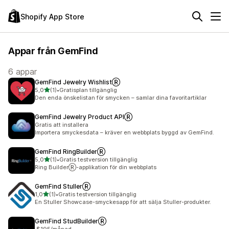
Shopify App Store
Appar från GemFind
6 appar
GemFind Jewelry WishlistⓇ
av 5 stjärnor
5,0
(1)
•
Gratisplan tillgänglig
1 recensioner totalt
Den enda önskelistan för smycken – samlar dina favoritartiklar
GemFind Jewelry Product APIⓇ
Gratis att installera
Importera smyckesdata – kräver en webbplats byggd av GemFind.
GemFind RingBuilderⓇ
av 5 stjärnor
5,0
(1)
•
Gratis testversion tillgänglig
1 recensioner totalt
Ring BuilderⓇ-applikation för din webbplats
GemFind StullerⓇ
av 5 stjärnor
1,0
(1)
•
Gratis testversion tillgänglig
1 recensioner totalt
En Stuller Showcase-smyckesapp för att sälja Stuller-produkter.
GemFind StudBuilderⓇ