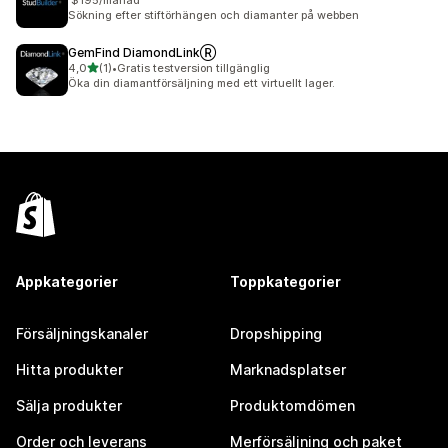
$195/månad
Sökning efter stiftörhängen och diamanter på webben
GemFind DiamondLinkⓇ
av 5 stjärnor
4,0
(1)
•
Gratis testversion tillgänglig
1 recensioner totalt
Öka din diamantförsäljning med ett virtuellt lager.
Appkategorier
Toppkategorier
Försäljningskanaler
Dropshipping
Hitta produkter
Marknadsplatser
Sälja produkter
Produktomdömen
Order och leverans
Merförsäljning och paket