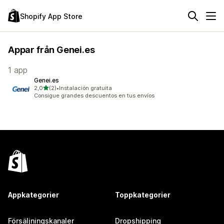
Shopify App Store
Appar från Genei.es
1 app
Genei.es
av 5 stjärnor
2,0
(2)
•
Instalación gratuita
2 recensioner totalt
Consigue grandes descuentos en tus envíos
Appkategorier
Toppkategorier
Försäljningskanaler
Dropshipping