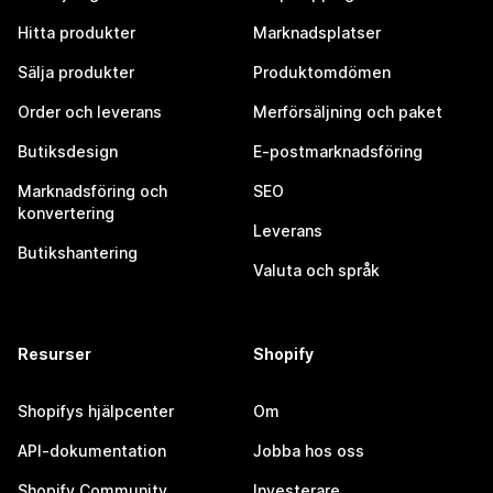
Hitta produkter
Marknadsplatser
Sälja produkter
Produktomdömen
Order och leverans
Merförsäljning och paket
Butiksdesign
E-postmarknadsföring
Marknadsföring och
SEO
konvertering
Leverans
Butikshantering
Valuta och språk
Resurser
Shopify
Shopifys hjälpcenter
Om
API-dokumentation
Jobba hos oss
Shopify Community
Investerare