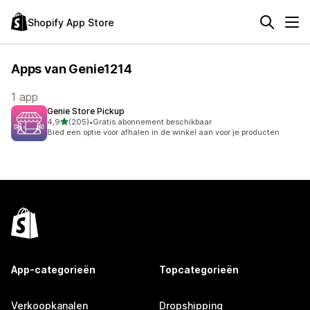
Shopify App Store
Apps van Genie1214
1 app
Genie Store Pickup
van 5 sterren
4,9
(205)
•
Gratis abonnement beschikbaar
205 recensies in totaal
Bied een optie voor afhalen in de winkel aan voor je producten
App-categorieën
Topcategorieën
Verkoopkanalen
Dropshipping