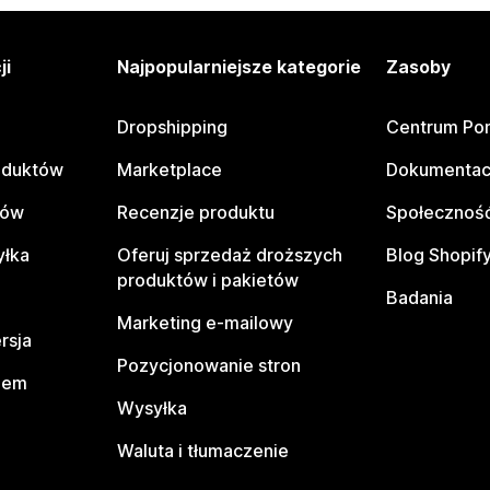
ji
Najpopularniejsze kategorie
Zasoby
Dropshipping
Centrum Po
oduktów
Marketplace
Dokumentac
tów
Recenzje produktu
Społeczność
yłka
Oferuj sprzedaż droższych
Blog Shopif
produktów i pakietów
Badania
Marketing e-mailowy
rsja
Pozycjonowanie stron
pem
Wysyłka
Waluta i tłumaczenie