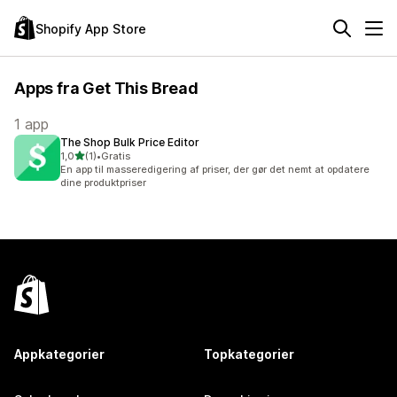
Shopify App Store
Apps fra Get This Bread
1 app
The Shop Bulk Price Editor
ud af 5 stjerner
1,0
(1)
•
Gratis
1 anmeldelser i alt
En app til masseredigering af priser, der gør det nemt at opdatere
dine produktpriser
Appkategorier
Topkategorier