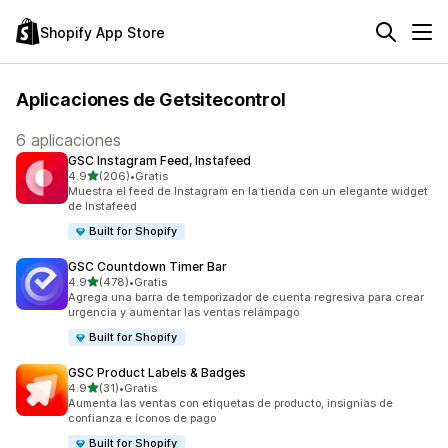
Shopify App Store
Aplicaciones de Getsitecontrol
6 aplicaciones
GSC Instagram Feed, Instafeed
de 5 estrellas
4.9
(206)
•
Gratis
206 reseñas en total
Muestra el feed de Instagram en la tienda con un elegante widget
de Instafeed
Built for Shopify
GSC Countdown Timer Bar
de 5 estrellas
4.9
(478)
•
Gratis
478 reseñas en total
Agrega una barra de temporizador de cuenta regresiva para crear
urgencia y aumentar las ventas relámpago
Built for Shopify
GSC Product Labels & Badges
de 5 estrellas
4.9
(31)
•
Gratis
31 reseñas en total
Aumenta las ventas con etiquetas de producto, insignias de
confianza e íconos de pago
Built for Shopify