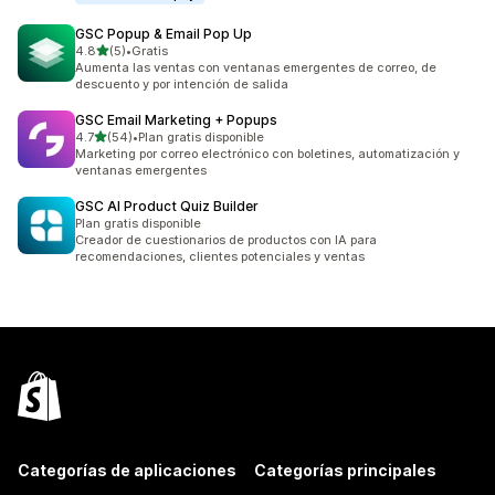
GSC Popup & Email Pop Up
de 5 estrellas
4.8
(5)
•
Gratis
5 reseñas en total
Aumenta las ventas con ventanas emergentes de correo, de
descuento y por intención de salida
GSC Email Marketing + Popups
de 5 estrellas
4.7
(54)
•
Plan gratis disponible
54 reseñas en total
Marketing por correo electrónico con boletines, automatización y
ventanas emergentes
GSC AI Product Quiz Builder
Plan gratis disponible
Creador de cuestionarios de productos con IA para
recomendaciones, clientes potenciales y ventas
Categorías de aplicaciones
Categorías principales