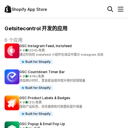
Shopify App Store
Getsitecontrol 开发的应用
6 个应用
GSC Instagram Feed, Instafeed
星（满分 5 星）
4.9
(204)
•
免费
总共 204 条评论
通过时尚的 instafeed 小组件在商店中展示 Instagram 动态
Built for Shopify
GSC Countdown Timer Bar
星（满分 5 星）
4.9
(474)
•
免费
总共 474 条评论
添加倒计时栏，营造紧迫感并提升限时促销销量
Built for Shopify
GSC Product Labels & Badges
星（满分 5 星）
4.9
(31)
•
免费
总共 31 条评论
借助产品标签、信任徽章和付款图标提升销量
Built for Shopify
GSC Popup & Email Pop Up