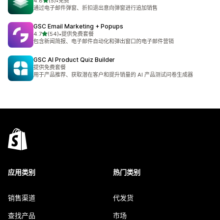
星（满分 5 星）
4.8
(5)
•
免费
总共 5 条评论
通过电子邮件弹窗、折扣退出意向弹窗进行追加销售
GSC Email Marketing + Popups
星（满分 5 星）
4.7
(54)
•
提供免费套餐
总共 54 条评论
包含新闻简报、电子邮件自动化和弹出窗口的电子邮件营销
GSC AI Product Quiz Builder
提供免费套餐
用于产品推荐、获取潜在客户和提升销量的 AI 产品测试问卷生成器
应用类别
热门类别
销售渠道
代发货
查找产品
市场