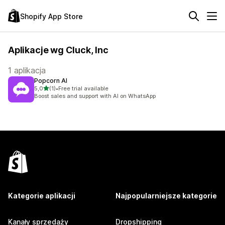
Shopify App Store
Aplikacje wg Cluck, Inc
1 aplikacja
Popcorn AI
na 5 gwiazdek
5,0
(1)
•
Free trial available
Łączna liczba recenzji: 1
Boost sales and support with AI on WhatsApp
Kategorie aplikacji
Najpopularniejsze kategorie
Kanały sprzedaży
Dropshipping