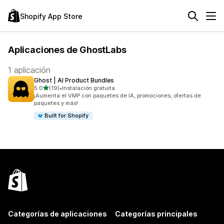
Shopify App Store
Aplicaciones de GhostLabs
1 aplicación
Ghost | AI Product Bundles
de 5 estrellas
5.0
(19)
•
Instalación gratuita
19 reseñas en total
¡Aumenta el VMP con paquetes de IA, promociones, ofertas de
paquetes y más!
Built for Shopify
Categorías de aplicaciones
Categorías principales